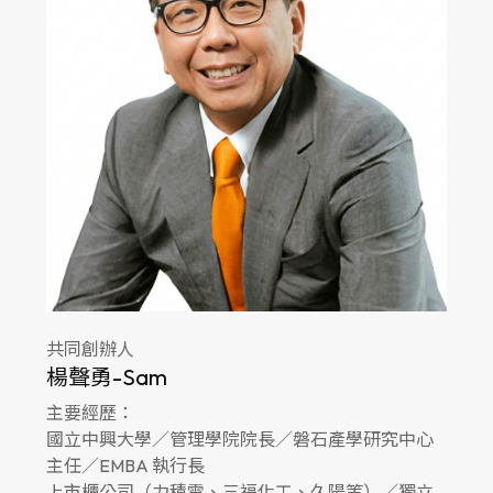
共同創辦人
財
楊聲勇-Sam
陳家
主要經歷：
主要
​國立中興大學／管理學院院長／磐石產學研究中心
IB
中部
主任／EMBA 執行長
商
​上市櫃公司（力積電、三福化工、久陽等）／獨立
瑞典