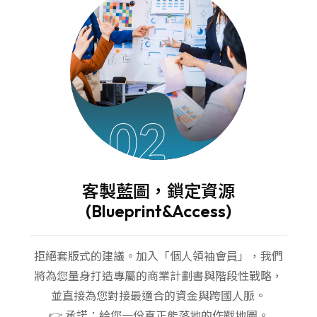
(Empower & Execute)
成長不需獨自摸索。一方面透過實
戰課程升級您的領導思維；一方面
由顧問團隊親自下場，執行募資、
媒合或拓展專案，與您的團隊一起
02
打仗。
👉 行動：您負責掌舵，我們負責為
您加速。
客製藍圖，鎖定資源
(Blueprint&Access)
拒絕套版式的建議。加入「個人領袖會員」，我們
將為您量身打造專屬的商業計劃書與階段性戰略，
並直接為您對接最適合的資金與跨國人脈。
👉 承諾：給您一份真正能落地的作戰地圖。