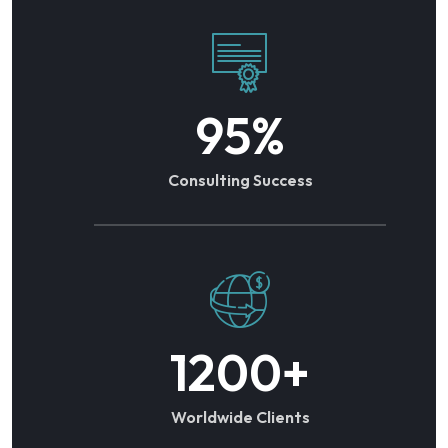
95%
Consulting Success
1200
+
Worldwide Clients